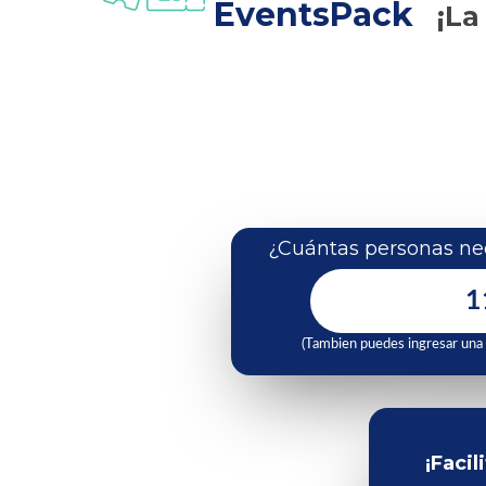
EventsPack
¡La
¿Cuántas personas nec
(Tambien puedes ingresar una
¡Facil