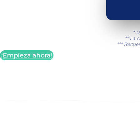
* U
** La 
*** Recuer
¡Empieza ahora!