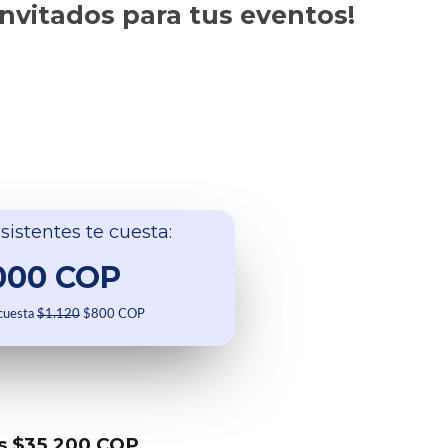
invitados para tus eventos!
sistentes te cuesta:
000 COP
 cuesta
$1.120
$800 COP
s $35.200 COP