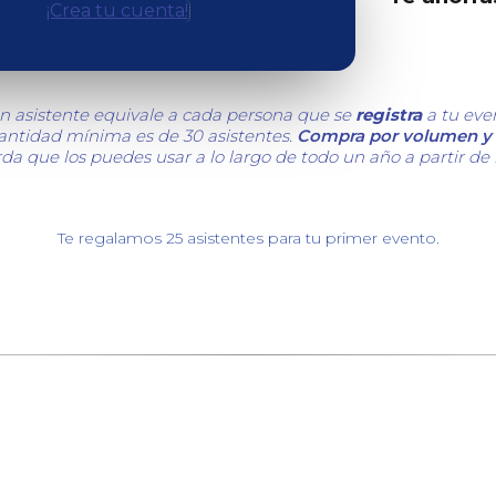
¡Crea tu cuenta!
n asistente equivale a cada persona que se
registra
a tu eve
cantidad mínima es de 30 asistentes.
Compra por volumen y 
da que los puedes usar a lo largo de todo un año a partir de
Te regalamos 25 asistentes para tu primer evento.