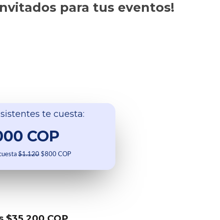
invitados para tus eventos!
sistentes te cuesta:
000 COP
 cuesta
$1.120
$800 COP
s $35.200 COP