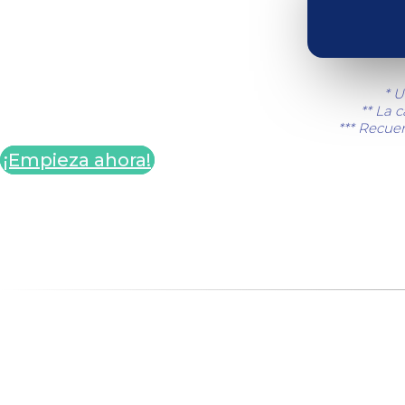
* U
** La 
*** Recuer
¡Empieza ahora!