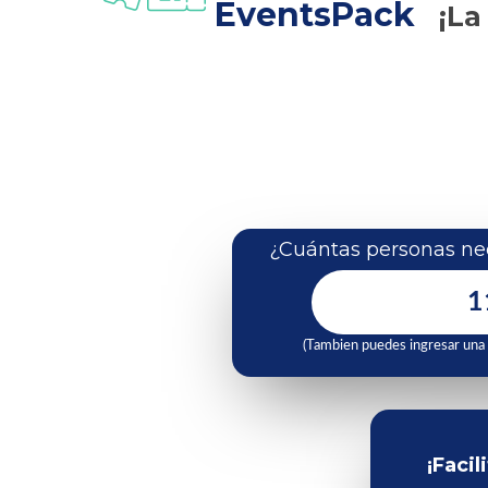
EventsPack
¡La
¿Cuántas personas nec
(Tambien puedes ingresar una
¡Facil