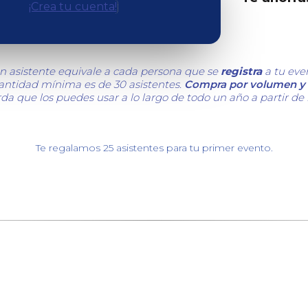
¡Crea tu cuenta!
n asistente equivale a cada persona que se
registra
a tu eve
cantidad mínima es de 30 asistentes.
Compra por volumen y 
da que los puedes usar a lo largo de todo un año a partir de
Te regalamos 25 asistentes para tu primer evento.