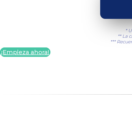
* U
** La 
*** Recuer
¡Empieza ahora!