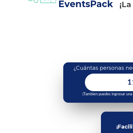
EventsPack
¡La
¿Cuántas personas nec
(Tambien puedes ingresar una
¡Facil