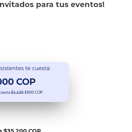
invitados para tus eventos!
sistentes te cuesta:
000 COP
 cuesta
$1.120
$800 COP
s $35.200 COP