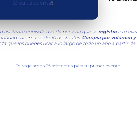
¡Crea tu cuenta!
n asistente equivale a cada persona que se
registra
a tu eve
cantidad mínima es de 30 asistentes.
Compra por volumen y 
da que los puedes usar a lo largo de todo un año a partir de
Te regalamos 25 asistentes para tu primer evento.