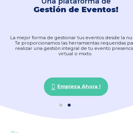
Una plataforma de
Una plataforma de
Gestión de Eventos!
Gestión de Eventos!
La mejor forma de gestionar tus eventos desde la n
La mejor forma de gestionar tus eventos desde la n
Te proporcionamos las herramientas requeridas pa
Te proporcionamos las herramientas requeridas pa
realizar una gestión integral de tu evento presencia
realizar una gestión integral de tu evento presencia
virtual o mixto.
virtual o mixto.
Empieza Ahora !
Empieza Ahora !