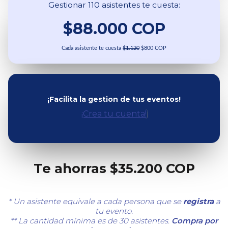
Gestionar 110 asistentes te cuesta:
$88.000 COP
Cada asistente te cuesta
$1.120
$800 COP
¡Facilita la gestion de tus eventos!
¡Crea tu cuenta!
Te ahorras $35.200 COP
* Un asistente equivale a cada persona que se
registra
a
tu evento.
** La cantidad mínima es de 30 asistentes.
Compra por