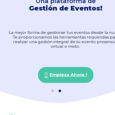
Una plataforma de
Una plataforma de
Gestión de Eventos!
Gestión de Eventos!
La mejor forma de gestionar tus eventos desde la n
La mejor forma de gestionar tus eventos desde la n
Te proporcionamos las herramientas requeridas pa
Te proporcionamos las herramientas requeridas pa
realizar una gestión integral de tu evento presencia
realizar una gestión integral de tu evento presencia
virtual o mixto.
virtual o mixto.
Empieza Ahora !
Empieza Ahora !