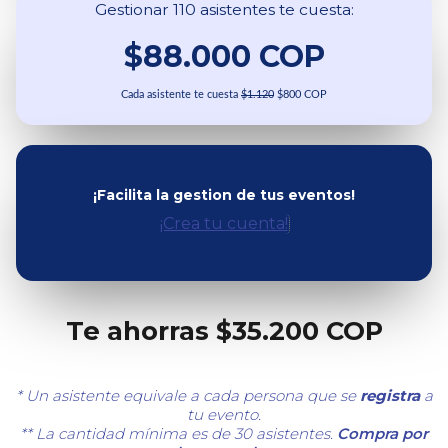
Gestionar 110 asistentes te cuesta:
$88.000 COP
Cada asistente te cuesta
$1.120
$800 COP
¡Facilita la gestion de tus eventos!
¡Crea tu cuenta!
Te ahorras $35.200 COP
* Un asistente equivale a cada persona que se
registra
a
tu evento.
** La cantidad mínima es de 30 asistentes.
Compra por