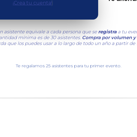
¡Crea tu cuenta!
n asistente equivale a cada persona que se
registra
a tu eve
cantidad mínima es de 30 asistentes.
Compra por volumen y 
da que los puedes usar a lo largo de todo un año a partir de
Te regalamos 25 asistentes para tu primer evento.