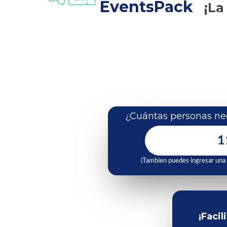
EventsPack
¡La
¿Cuántas personas nec
(Tambien puedes ingresar una
¡Facil