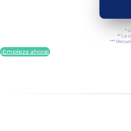
* U
** La 
*** Recuer
¡Empieza ahora!