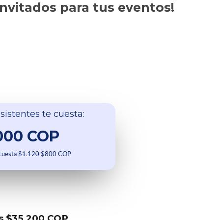
invitados para tus eventos!
sistentes te cuesta:
000 COP
 cuesta
$1.120
$800 COP
s $35.200 COP