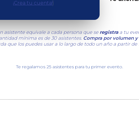
¡Crea tu cuenta!
n asistente equivale a cada persona que se
registra
a tu eve
cantidad mínima es de 30 asistentes.
Compra por volumen y 
da que los puedes usar a lo largo de todo un año a partir de
Te regalamos 25 asistentes para tu primer evento.