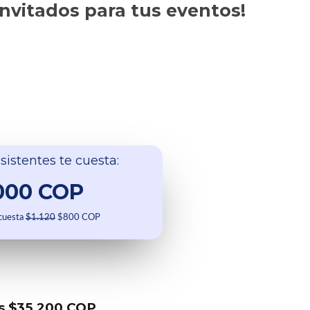
invitados para tus eventos!
sistentes te cuesta:
000 COP
 cuesta
$1.120
$800 COP
s $35.200 COP