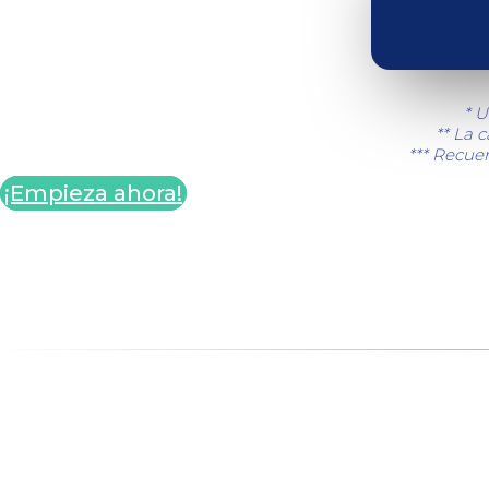
* U
** La 
*** Recuer
¡Empieza ahora!