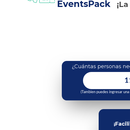
EventsPack
¡La
¿Cuántas personas nec
(Tambien puedes ingresar una
¡Facil