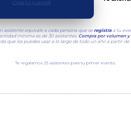
¡Crea tu cuenta!
n asistente equivale a cada persona que se
registra
a tu eve
cantidad mínima es de 30 asistentes.
Compra por volumen y 
da que los puedes usar a lo largo de todo un año a partir de
Te regalamos 25 asistentes para tu primer evento.