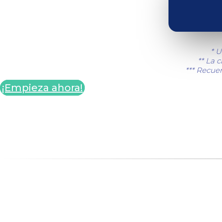
* U
** La 
*** Recuer
¡Empieza ahora!