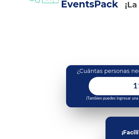
EventsPack
¡La
¿Cuántas personas nec
(Tambien puedes ingresar una
¡Facil