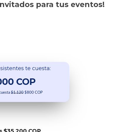
invitados para tus eventos!
sistentes te cuesta:
000 COP
 cuesta
$1.120
$800 COP
s $35.200 COP