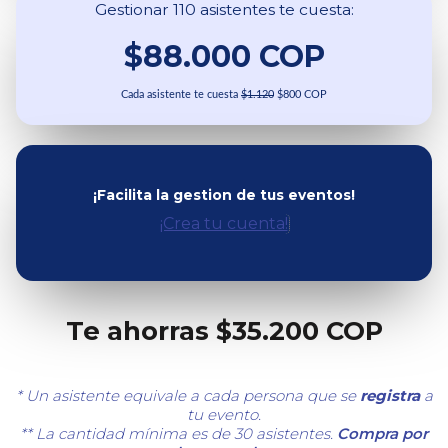
Gestionar 110 asistentes te cuesta:
$88.000 COP
Cada asistente te cuesta
$1.120
$800 COP
¡Facilita la gestion de tus eventos!
¡Crea tu cuenta!
Te ahorras $35.200 COP
* Un asistente equivale a cada persona que se
registra
a
tu evento.
** La cantidad mínima es de 30 asistentes.
Compra por