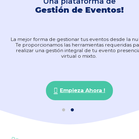
Una plataforma de
Una plataforma de
Gestión de Eventos!
Gestión de Eventos!
La mejor forma de gestionar tus eventos desde la n
La mejor forma de gestionar tus eventos desde la n
Te proporcionamos las herramientas requeridas pa
Te proporcionamos las herramientas requeridas pa
realizar una gestión integral de tu evento presencia
realizar una gestión integral de tu evento presencia
virtual o mixto.
virtual o mixto.
Empieza Ahora !
Empieza Ahora !