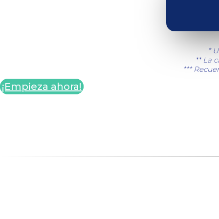
* U
** La 
*** Recuer
¡Empieza ahora!