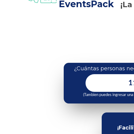
EventsPack
¡La
¿Cuántas personas nec
(Tambien puedes ingresar una
¡Facil