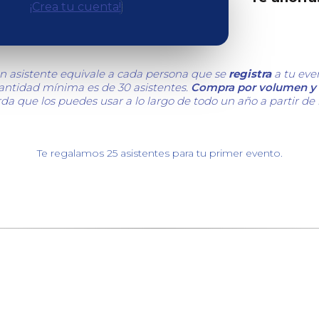
¡Crea tu cuenta!
n asistente equivale a cada persona que se
registra
a tu eve
cantidad mínima es de 30 asistentes.
Compra por volumen y 
da que los puedes usar a lo largo de todo un año a partir de
Te regalamos 25 asistentes para tu primer evento.