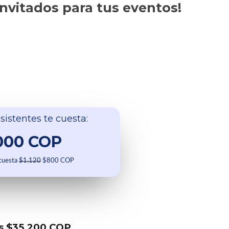
invitados para tus eventos!
sistentes te cuesta:
000 COP
 cuesta
$1.120
$800 COP
s $35.200 COP