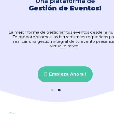
Una plataforma de
Una plataforma de
Gestión de Eventos!
Gestión de Eventos!
La mejor forma de gestionar tus eventos desde la n
La mejor forma de gestionar tus eventos desde la n
Te proporcionamos las herramientas requeridas pa
Te proporcionamos las herramientas requeridas pa
realizar una gestión integral de tu evento presencia
realizar una gestión integral de tu evento presencia
virtual o mixto.
virtual o mixto.
Empieza Ahora !
Empieza Ahora !