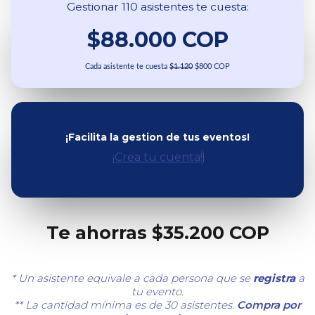
Gestionar 110 asistentes te cuesta:
$88.000 COP
Cada asistente te cuesta
$1.120
$800 COP
¡Facilita la gestion de tus eventos!
¡Crea tu cuenta!
Te ahorras $35.200 COP
* Un asistente equivale a cada persona que se
registra
a
tu evento.
** La cantidad mínima es de 30 asistentes.
Compra por