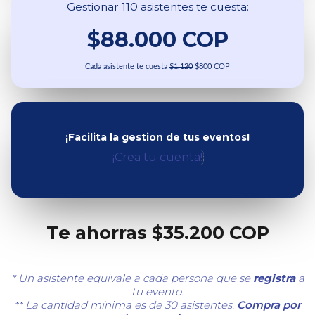
Gestionar 110 asistentes te cuesta:
$88.000 COP
Cada asistente te cuesta
$1.120
$800 COP
¡Facilita la gestion de tus eventos!
¡Crea tu cuenta!
Te ahorras $35.200 COP
* Un asistente equivale a cada persona que se
registra
a
tu evento.
** La cantidad mínima es de 30 asistentes.
Compra por