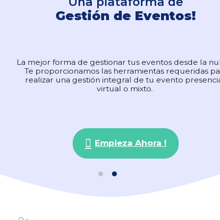
Una plataforma de
Una plataforma de
Gestión de Eventos!
Gestión de Eventos!
La mejor forma de gestionar tus eventos desde la n
La mejor forma de gestionar tus eventos desde la n
Te proporcionamos las herramientas requeridas pa
Te proporcionamos las herramientas requeridas pa
realizar una gestión integral de tu evento presencia
realizar una gestión integral de tu evento presencia
virtual o mixto.
virtual o mixto.
Empieza Ahora !
Empieza Ahora !