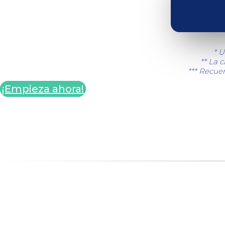
* U
** La 
*** Recuer
¡Empieza ahora!