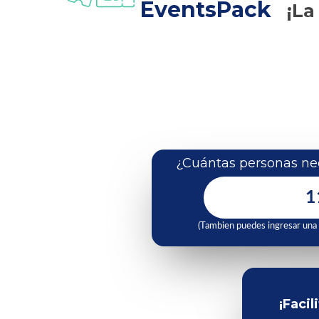
EventsPack
¡La
¿Cuántas personas nec
(Tambien puedes ingresar una
¡Facil