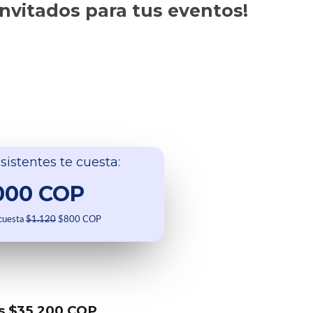
invitados para tus eventos!
sistentes te cuesta:
000 COP
 cuesta
$1.120
$800 COP
s $35.200 COP