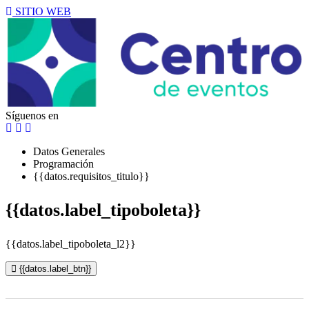
SITIO WEB
Síguenos en
Datos Generales
Programación
{{datos.requisitos_titulo}}
{{datos.label_tipoboleta}}
{{datos.label_tipoboleta_l2}}
{{datos.label_btn}}