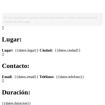
¿Ya estas registrado?
Ingresa dando click aqui!
Si ya te registraste y quieres recibir nuevamente el correo con tu acceso al
evento da click aqui.
Lugar:
Lugar:
{{datos.lugar}}
Ciudad:
{{datos.ciudad}}
Contacto:
Email:
{{datos.email}}
Teléfono:
{{datos.telefono}}
Duración:
{{datos.duracion}}