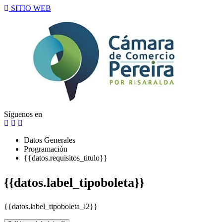
SITIO WEB
Síguenos en
Datos Generales
Programación
{{datos.requisitos_titulo}}
{{datos.label_tipoboleta}}
{{datos.label_tipoboleta_l2}}