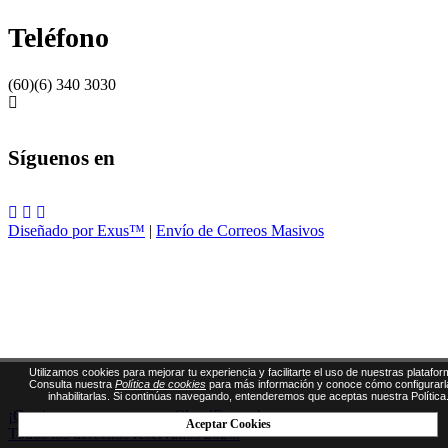
Teléfono
(60)(6) 340 3030
Síguenos en
Diseñado por Exus™
|
Envío de Correos Masivos
Utilizamos cookies para mejorar tu experiencia y facilitarte el uso de nuestras platafor
Consulta nuestra
Política de cookies
para más información y conoce cómo configurarl
inhabilitarlas. Si continúas navegando, entenderemos que aceptas nuestra Política
¡Gestiona tus eventos con CloudEvents!
Aceptar Cookies
Todos los derechos reservados 2026.