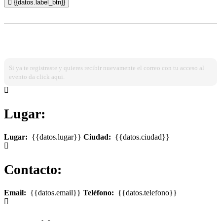
{{datos.label_btn}}
¿Ya estas registrado?
Ingresa dando click aqui!
Si ya te registraste y quieres recibir nuevamente el correo con tu acceso al
evento da click aqui.
Lugar:
Lugar:
{{datos.lugar}}
Ciudad:
{{datos.ciudad}}
Contacto:
Email:
{{datos.email}}
Teléfono:
{{datos.telefono}}