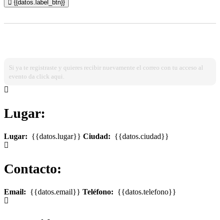
{{datos.label_btn}}
¿Ya estas registrado?
Ingresa dando click aqui!
Si ya te registraste y quieres recibir nuevamente el correo con tu acceso al
evento da click aqui.
Lugar:
Lugar:
{{datos.lugar}}
Ciudad:
{{datos.ciudad}}
Contacto:
Email:
{{datos.email}}
Teléfono:
{{datos.telefono}}