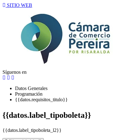
SITIO WEB
Síguenos en
Datos Generales
Programación
{{datos.requisitos_titulo}}
{{datos.label_tipoboleta}}
{{datos.label_tipoboleta_l2}}