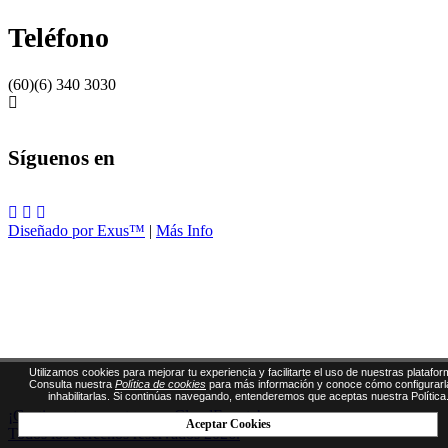
Teléfono
(60)(6) 340 3030
Síguenos en
Diseñado por Exus™
|
Más Info
Utilizamos cookies para mejorar tu experiencia y facilitarte el uso de nuestras platafor
Consulta nuestra
Política de cookies
para más información y conoce cómo configurarl
inhabilitarlas. Si continúas navegando, entenderemos que aceptas nuestra Política
¡Gestiona tus eventos con CloudEvents!
Aceptar Cookies
Todos los derechos reservados 2026.