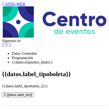
SITIO WEB
Síguenos en
Datos Generales
Programación
{{datos.requisitos_titulo}}
{{datos.label_tipoboleta}}
{{datos.label_tipoboleta_l2}}
{{datos.label_btn}}