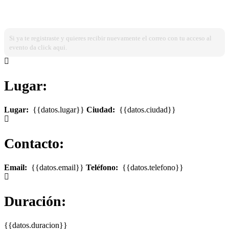
¿Ya estas registrado?
Ingresa dando click aqui!
Si ya te registraste y quieres recibir nuevamente el correo con tu acceso al
evento da click aqui.
Lugar:
Lugar:
{{datos.lugar}}
Ciudad:
{{datos.ciudad}}
Contacto:
Email:
{{datos.email}}
Teléfono:
{{datos.telefono}}
Duración:
{{datos.duracion}}