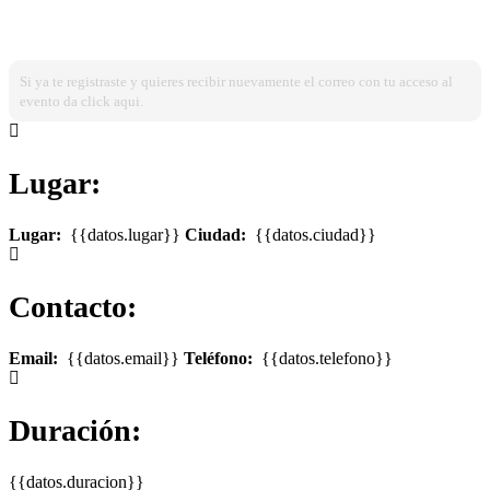
¿Ya estas registrado?
Ingresa dando click aqui!
Si ya te registraste y quieres recibir nuevamente el correo con tu acceso al
evento da click aqui.
Lugar:
Lugar:
{{datos.lugar}}
Ciudad:
{{datos.ciudad}}
Contacto:
Email:
{{datos.email}}
Teléfono:
{{datos.telefono}}
Duración:
{{datos.duracion}}