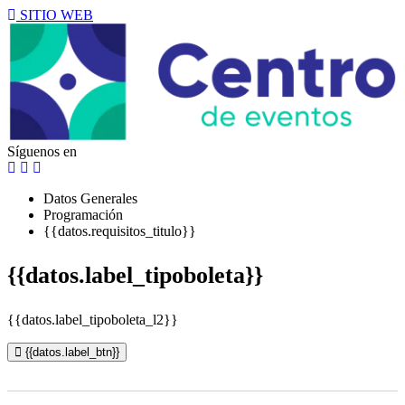
SITIO WEB
Síguenos en
Datos Generales
Programación
{{datos.requisitos_titulo}}
{{datos.label_tipoboleta}}
{{datos.label_tipoboleta_l2}}
{{datos.label_btn}}