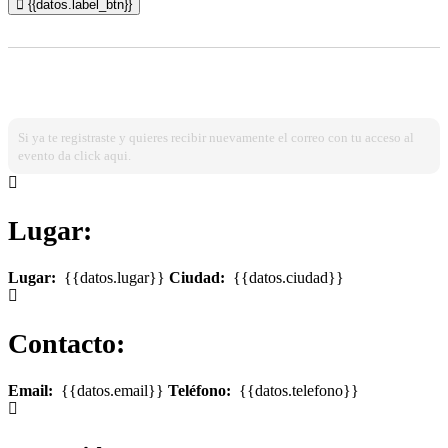
{{datos.label_btn}}
¿Ya estas registrado?
Ingresa dando click aqui!
Si ya te registraste y quieres recibir nuevamente el correo con tu acceso al
evento da click aqui.
Lugar:
Lugar:
{{datos.lugar}}
Ciudad:
{{datos.ciudad}}
Contacto:
Email:
{{datos.email}}
Teléfono:
{{datos.telefono}}