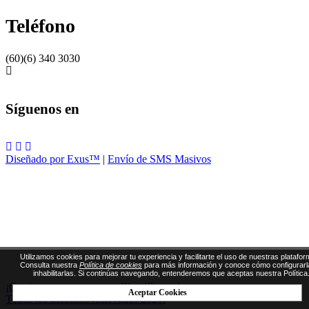
Teléfono
(60)(6) 340 3030
Síguenos en
Diseñado por Exus™
|
Envío de SMS Masivos
Utilizamos cookies para mejorar tu experiencia y facilitarte el uso de nuestras platafor
Consulta nuestra
Política de cookies
para más información y conoce cómo configurarl
inhabilitarlas. Si continúas navegando, entenderemos que aceptas nuestra Política
¡Gestiona tus eventos con CloudEvents!
Aceptar Cookies
Todos los derechos reservados 2026.