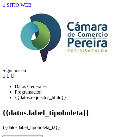
SITIO WEB
Síguenos en
Datos Generales
Programación
{{datos.requisitos_titulo}}
{{datos.label_tipoboleta}}
{{datos.label_tipoboleta_l2}}