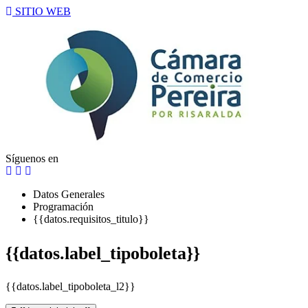
SITIO WEB
Síguenos en
Datos Generales
Programación
{{datos.requisitos_titulo}}
{{datos.label_tipoboleta}}
{{datos.label_tipoboleta_l2}}