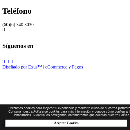
Teléfono
(60)(6) 340 3030
Síguenos en
Diseñado por Exus™
|
eCommerce y Pagos
Utilizamos cookies para mejorar tu experiencia y facilitarte el uso de nuestras platafor
Consulta nuestra
Política de cookies
para más información y conoce cómo configurarl
inhabilitarlas. Si continúas navegando, entenderemos que aceptas nuestra Política
¡Gestiona tus eventos con CloudEvents!
Aceptar Cookies
Todos los derechos reservados 2026.