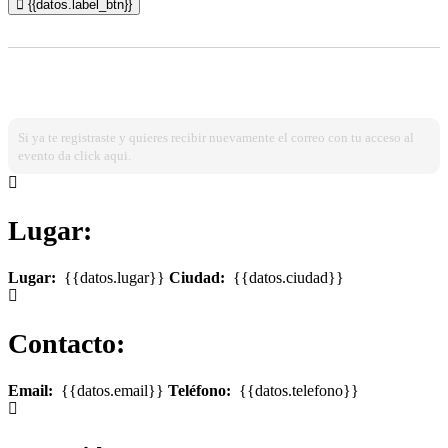
{{datos.label_btn}}
¿Ya estas registrado?
Ingresa dando click aqui!
Si ya te registraste y quieres recibir nuevamente el correo con tu acceso al
evento da click aqui.
Lugar:
Lugar:
{{datos.lugar}}
Ciudad:
{{datos.ciudad}}
Contacto:
Email:
{{datos.email}}
Teléfono:
{{datos.telefono}}