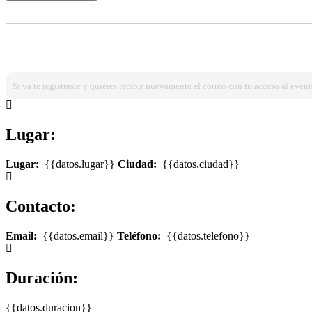
¿Ya estas registrado?
Ingresa dando click aqui!
Si ya te registraste y quieres recibir nuevamente el correo con tu acceso al event
Lugar:
Lugar:
{{datos.lugar}}
Ciudad:
{{datos.ciudad}}
Contacto:
Email:
{{datos.email}}
Teléfono:
{{datos.telefono}}
Duración:
{{datos.duracion}}