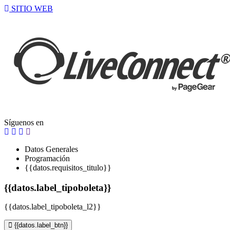
SITIO WEB
Síguenos en
Datos Generales
Programación
{{datos.requisitos_titulo}}
{{datos.label_tipoboleta}}
{{datos.label_tipoboleta_l2}}
{{datos.label_btn}}