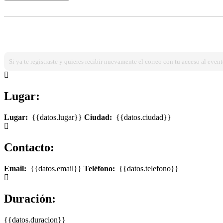
¿Ya estas registrado?
Ingresa dando click aqui!
Si ya te registraste y quieres recibir nuevamente el correo con tu acceso al event
Lugar:
Lugar:
{{datos.lugar}}
Ciudad:
{{datos.ciudad}}
Contacto:
Email:
{{datos.email}}
Teléfono:
{{datos.telefono}}
Duración:
{{datos.duracion}}