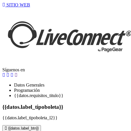
SITIO WEB
Síguenos en
Datos Generales
Programación
{{datos.requisitos_titulo}}
{{datos.label_tipoboleta}}
{{datos.label_tipoboleta_l2}}
{{datos.label_btn}}