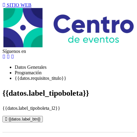
SITIO WEB
Síguenos en
Datos Generales
Programación
{{datos.requisitos_titulo}}
{{datos.label_tipoboleta}}
{{datos.label_tipoboleta_l2}}
{{datos.label_btn}}