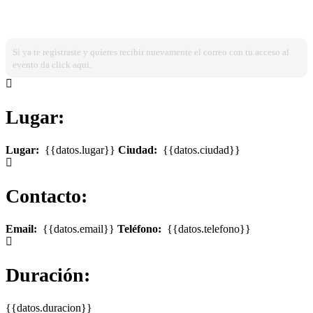
¿Ya estas registrado?
Ingresa dando click aqui!
Si ya te registraste y quieres recibir nuevamente el correo con tu acceso al
evento da click aqui.
Lugar:
Lugar:
{{datos.lugar}}
Ciudad:
{{datos.ciudad}}
Contacto:
Email:
{{datos.email}}
Teléfono:
{{datos.telefono}}
Duración:
{{datos.duracion}}