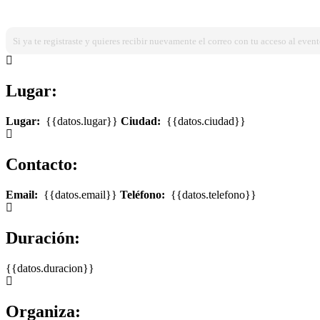
¿Ya estas registrado?
Ingresa dando click aqui!
Si ya te registraste y quieres recibir nuevamente el correo con tu acceso al event
Lugar:
Lugar:
{{datos.lugar}}
Ciudad:
{{datos.ciudad}}
Contacto:
Email:
{{datos.email}}
Teléfono:
{{datos.telefono}}
Duración:
{{datos.duracion}}
Organiza: