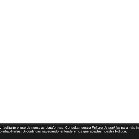
y facilitarte el uso de nuestras plataformas. Consulta nuestra
Política de cookies
para más in
 o inhabilitarlas. Si continúas navegando, entenderemos que aceptas nuestra Política.