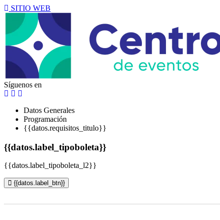
SITIO WEB
Síguenos en
Datos Generales
Programación
{{datos.requisitos_titulo}}
{{datos.label_tipoboleta}}
{{datos.label_tipoboleta_l2}}
{{datos.label_btn}}