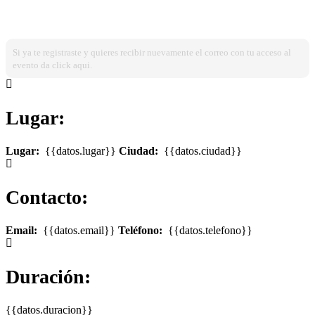
¿Ya estas registrado?
Ingresa dando click aqui!
Si ya te registraste y quieres recibir nuevamente el correo con tu acceso al
evento da click aqui.
Lugar:
Lugar:
{{datos.lugar}}
Ciudad:
{{datos.ciudad}}
Contacto:
Email:
{{datos.email}}
Teléfono:
{{datos.telefono}}
Duración:
{{datos.duracion}}