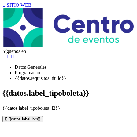
SITIO WEB
Síguenos en
Datos Generales
Programación
{{datos.requisitos_titulo}}
{{datos.label_tipoboleta}}
{{datos.label_tipoboleta_l2}}
{{datos.label_btn}}