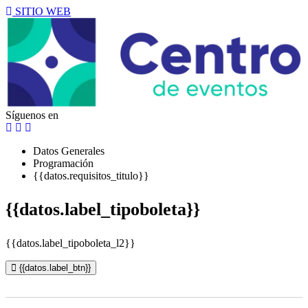
SITIO WEB
Síguenos en
Datos Generales
Programación
{{datos.requisitos_titulo}}
{{datos.label_tipoboleta}}
{{datos.label_tipoboleta_l2}}
{{datos.label_btn}}