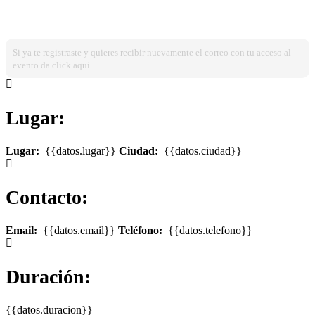
¿Ya estas registrado?
Ingresa dando click aqui!
Si ya te registraste y quieres recibir nuevamente el correo con tu acceso al
evento da click aqui.
Lugar:
Lugar:
{{datos.lugar}}
Ciudad:
{{datos.ciudad}}
Contacto:
Email:
{{datos.email}}
Teléfono:
{{datos.telefono}}
Duración:
{{datos.duracion}}