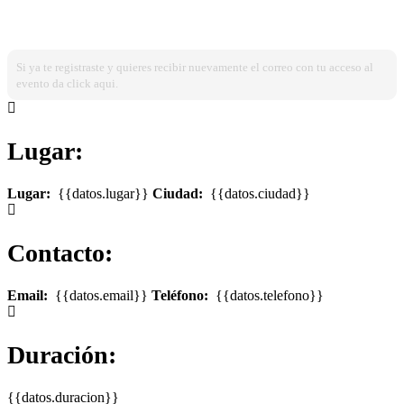
¿Ya estas registrado?
Ingresa dando click aqui!
Si ya te registraste y quieres recibir nuevamente el correo con tu acceso al
evento da click aqui.
Lugar:
Lugar:
{{datos.lugar}}
Ciudad:
{{datos.ciudad}}
Contacto:
Email:
{{datos.email}}
Teléfono:
{{datos.telefono}}
Duración:
{{datos.duracion}}