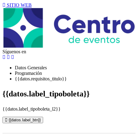
SITIO WEB
Síguenos en
Datos Generales
Programación
{{datos.requisitos_titulo}}
{{datos.label_tipoboleta}}
{{datos.label_tipoboleta_l2}}
{{datos.label_btn}}