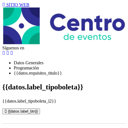
SITIO WEB
Síguenos en
Datos Generales
Programación
{{datos.requisitos_titulo}}
{{datos.label_tipoboleta}}
{{datos.label_tipoboleta_l2}}
{{datos.label_btn}}