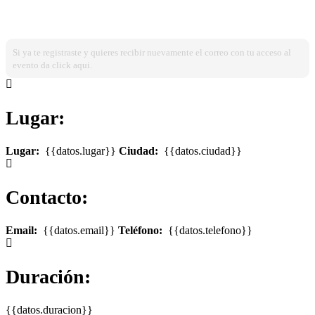
¿Ya estas registrado?
Ingresa dando click aqui!
Si ya te registraste y quieres recibir nuevamente el correo con tu acceso al
evento da click aqui.
Lugar:
Lugar:
{{datos.lugar}}
Ciudad:
{{datos.ciudad}}
Contacto:
Email:
{{datos.email}}
Teléfono:
{{datos.telefono}}
Duración:
{{datos.duracion}}