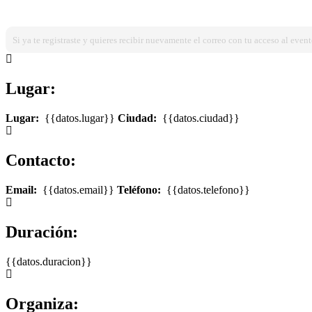
¿Ya estas registrado?
Ingresa dando click aqui!
Si ya te registraste y quieres recibir nuevamente el correo con tu acceso al event
Lugar:
Lugar:
{{datos.lugar}}
Ciudad:
{{datos.ciudad}}
Contacto:
Email:
{{datos.email}}
Teléfono:
{{datos.telefono}}
Duración:
{{datos.duracion}}
Organiza: