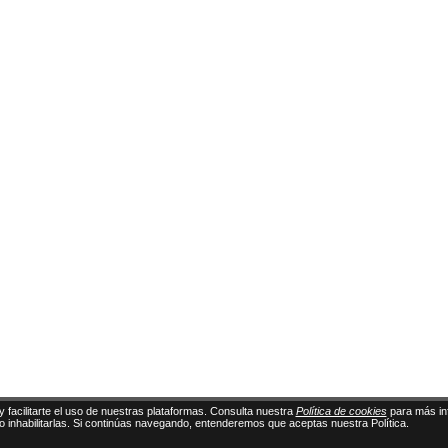
y facilitarte el uso de nuestras plataformas. Consulta nuestra
Política de cookies
para más in
 o inhabilitarlas. Si continúas navegando, entenderemos que aceptas nuestra Política.