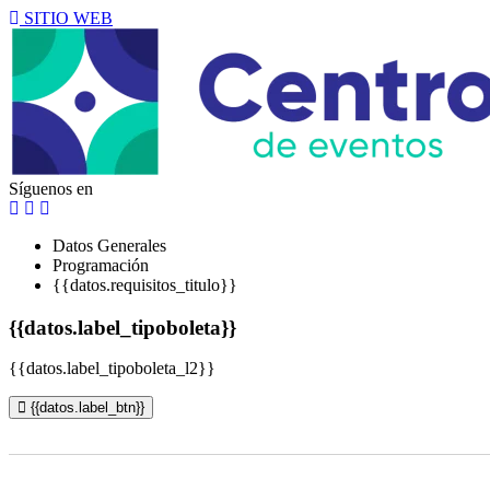
SITIO WEB
Síguenos en
Datos Generales
Programación
{{datos.requisitos_titulo}}
{{datos.label_tipoboleta}}
{{datos.label_tipoboleta_l2}}
{{datos.label_btn}}