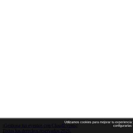
Utilizamos cookies para mejorar tu experiencia 
¡Gestiona tus eventos con CloudEvents!
configurarlas
Todos los derechos reservados 2026.