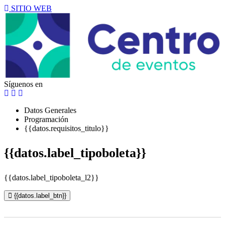
SITIO WEB
Síguenos en
Datos Generales
Programación
{{datos.requisitos_titulo}}
{{datos.label_tipoboleta}}
{{datos.label_tipoboleta_l2}}
{{datos.label_btn}}