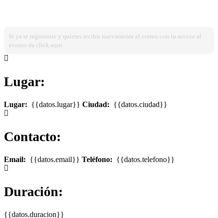
¿Ya estas registrado?
Ingresa dando click aqui!
Si ya te registraste y quieres recibir nuevamente el correo con tu acceso al
evento da click aqui.
Lugar:
Lugar:
{{datos.lugar}}
Ciudad:
{{datos.ciudad}}
Contacto:
Email:
{{datos.email}}
Teléfono:
{{datos.telefono}}
Duración:
{{datos.duracion}}