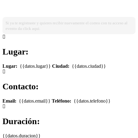
¿Ya estas registrado?
Ingresa dando click aqui!
Si ya te registraste y quieres recibir nuevamente el correo con tu acceso al
evento da click aqui.
Lugar:
Lugar:
{{datos.lugar}}
Ciudad:
{{datos.ciudad}}
Contacto:
Email:
{{datos.email}}
Teléfono:
{{datos.telefono}}
Duración:
{{datos.duracion}}