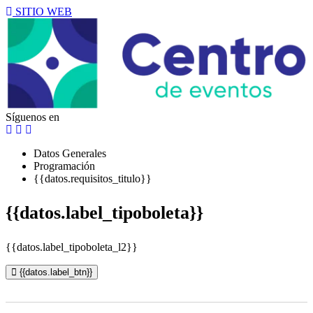
SITIO WEB
Síguenos en
Datos Generales
Programación
{{datos.requisitos_titulo}}
{{datos.label_tipoboleta}}
{{datos.label_tipoboleta_l2}}
{{datos.label_btn}}