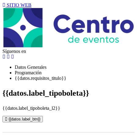
SITIO WEB
Síguenos en
Datos Generales
Programación
{{datos.requisitos_titulo}}
{{datos.label_tipoboleta}}
{{datos.label_tipoboleta_l2}}
{{datos.label_btn}}