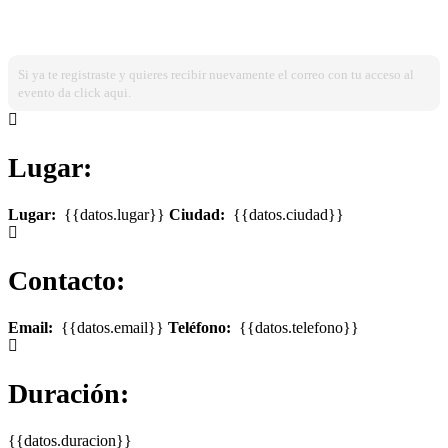
¿Ya estas registrado?
Ingresa dando click aqui!
Si ya te registraste y quieres recibir nuevamente el correo con tu acceso al
evento da click aqui.
Lugar:
Lugar:
{{datos.lugar}}
Ciudad:
{{datos.ciudad}}
Contacto:
Email:
{{datos.email}}
Teléfono:
{{datos.telefono}}
Duración:
{{datos.duracion}}