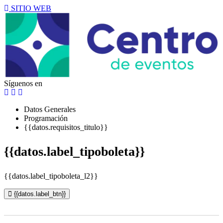
SITIO WEB
Síguenos en
Datos Generales
Programación
{{datos.requisitos_titulo}}
{{datos.label_tipoboleta}}
{{datos.label_tipoboleta_l2}}
{{datos.label_btn}}