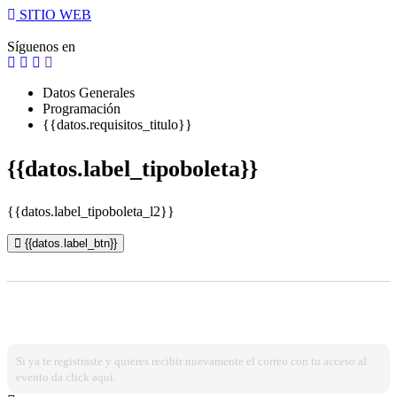
SITIO WEB
Síguenos en
Datos Generales
Programación
{{datos.requisitos_titulo}}
{{datos.label_tipoboleta}}
{{datos.label_tipoboleta_l2}}
{{datos.label_btn}}
¿Ya estas registrado?
Ingresa dando click aqui!
Si ya te registraste y quieres recibir nuevamente el correo con tu acceso al
evento da click aqui.