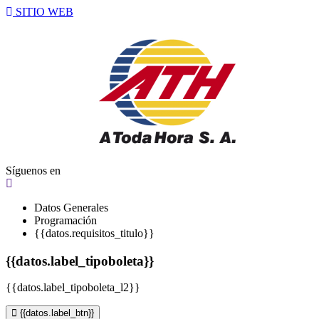
SITIO WEB
Síguenos en
Datos Generales
Programación
{{datos.requisitos_titulo}}
{{datos.label_tipoboleta}}
{{datos.label_tipoboleta_l2}}
{{datos.label_btn}}