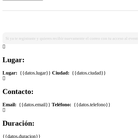
¿Ya estas registrado?
Ingresa dando click aqui!
Si ya te registraste y quieres recibir nuevamente el correo con tu acceso al event
Lugar:
Lugar:
{{datos.lugar}}
Ciudad:
{{datos.ciudad}}
Contacto:
Email:
{{datos.email}}
Teléfono:
{{datos.telefono}}
Duración:
{{datos.duracion}}