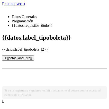
SITIO WEB
Datos Generales
Programación
{{datos.requisitos_titulo}}
{{datos.label_tipoboleta}}
{{datos.label_tipoboleta_l2}}
{{datos.label_btn}}
¿Ya estas registrado?
Ingresa dando click aqui!
Si ya te registraste y quieres recibir nuevamente el correo con tu acceso al
evento da click aqui.