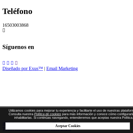
Teléfono
16503003868
Síguenos en
Diseñado por Exus™
|
Email Marketing
Utilizamos cookies para mejorar tu experiencia y facilitarte el uso de nuestras platafor
Consulta nuestra
Política de cookies
para más información y conoce cómo configurarl
inhabilitarlas. Si continúas navegando, entenderemos que aceptas nuestra Política
¡Gestiona tus eventos con CloudEvents!
Aceptar Cookies
Todos los derechos reservados 2026.