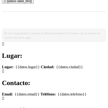
{{datos.label_btn}}
¿Ya estas registrado?
Ingresa dando click aqui!
Si ya te registraste y quieres recibir nuevamente el correo con tu acceso al
evento da click aqui.
Lugar:
Lugar:
{{datos.lugar}}
Ciudad:
{{datos.ciudad}}
Contacto:
Email:
{{datos.email}}
Teléfono:
{{datos.telefono}}