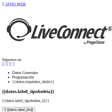
SITIO WEB
Síguenos en
Datos Generales
Programación
{{datos.requisitos_titulo}}
{{datos.label_tipoboleta}}
{{datos.label_tipoboleta_l2}}
{{datos.label_btn}}