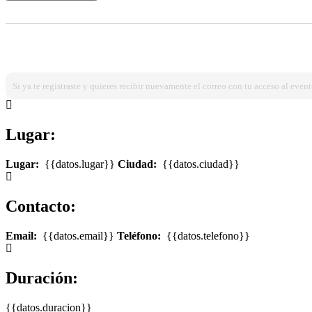
¿Ya estas registrado?
Ingresa dando click aqui!
Si ya te registraste y quieres recibir nuevamente el correo con tu acceso al event
Lugar:
Lugar:
{{datos.lugar}}
Ciudad:
{{datos.ciudad}}
Contacto:
Email:
{{datos.email}}
Teléfono:
{{datos.telefono}}
Duración:
{{datos.duracion}}