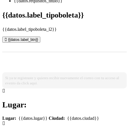
{{datos.requisitos_titulo}}
{{datos.label_tipoboleta}}
{{datos.label_tipoboleta_l2}}
{{datos.label_btn}}
¿Ya estas registrado?
Ingresa dando click aqui!
Si ya te registraste y quieres recibir nuevamente el correo con tu acceso al
evento da click aqui.
Lugar:
Lugar:
{{datos.lugar}}
Ciudad:
{{datos.ciudad}}