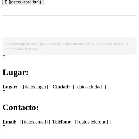
{{datos.label_btn}}
¿Ya estas registrado?
Ingresa dando click aqui!
Si ya te registraste y quieres recibir nuevamente el correo con tu acceso al
evento da click aqui.
Lugar:
Lugar:
{{datos.lugar}}
Ciudad:
{{datos.ciudad}}
Contacto:
Email:
{{datos.email}}
Teléfono:
{{datos.telefono}}