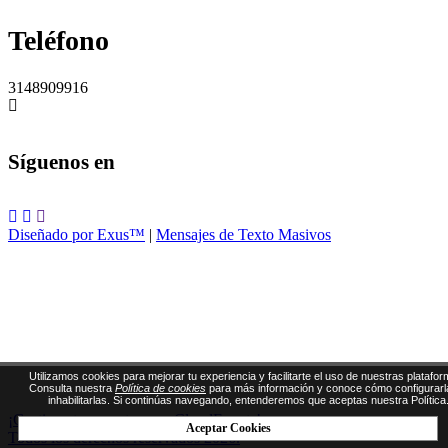
Teléfono
3148909916
Síguenos en
Diseñado por Exus™
|
Mensajes de Texto Masivos
Utilizamos cookies para mejorar tu experiencia y facilitarte el uso de nuestras platafor
Consulta nuestra
Política de cookies
para más información y conoce cómo configurarl
inhabilitarlas. Si continúas navegando, entenderemos que aceptas nuestra Política
¡Gestiona tus eventos con CloudEvents!
Aceptar Cookies
Todos los derechos reservados 2026.