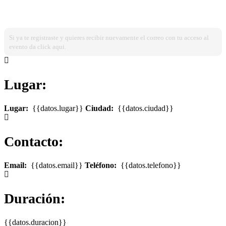
¿Ya estas registrado?
Ingresa dando click aqui!
Si ya te registraste y quieres recibir nuevamente el correo con tu acceso al
evento da click aqui.
Lugar:
Lugar:
{{datos.lugar}}
Ciudad:
{{datos.ciudad}}
Contacto:
Email:
{{datos.email}}
Teléfono:
{{datos.telefono}}
Duración:
{{datos.duracion}}