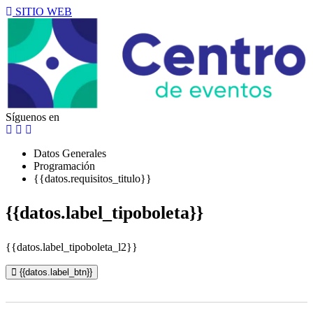
SITIO WEB
Síguenos en
Datos Generales
Programación
{{datos.requisitos_titulo}}
{{datos.label_tipoboleta}}
{{datos.label_tipoboleta_l2}}
{{datos.label_btn}}