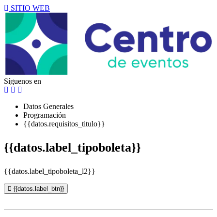
SITIO WEB
Síguenos en
Datos Generales
Programación
{{datos.requisitos_titulo}}
{{datos.label_tipoboleta}}
{{datos.label_tipoboleta_l2}}
{{datos.label_btn}}