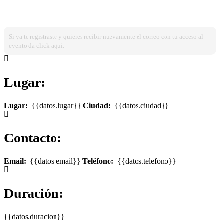
¿Ya estas registrado?
Ingresa dando click aqui!
Si ya te registraste y quieres recibir nuevamente el correo con tu acceso al
evento da click aqui.
Lugar:
Lugar:
{{datos.lugar}}
Ciudad:
{{datos.ciudad}}
Contacto:
Email:
{{datos.email}}
Teléfono:
{{datos.telefono}}
Duración:
{{datos.duracion}}