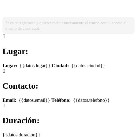
¿Ya estas registrado?
Ingresa dando click aqui!
Si ya te registraste y quieres recibir nuevamente el correo con tu acceso al
evento da click aqui.
Lugar:
Lugar:
{{datos.lugar}}
Ciudad:
{{datos.ciudad}}
Contacto:
Email:
{{datos.email}}
Teléfono:
{{datos.telefono}}
Duración:
{{datos.duracion}}