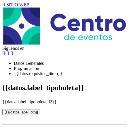
SITIO WEB
Síguenos en
Datos Generales
Programación
{{datos.requisitos_titulo}}
{{datos.label_tipoboleta}}
{{datos.label_tipoboleta_l2}}
{{datos.label_btn}}