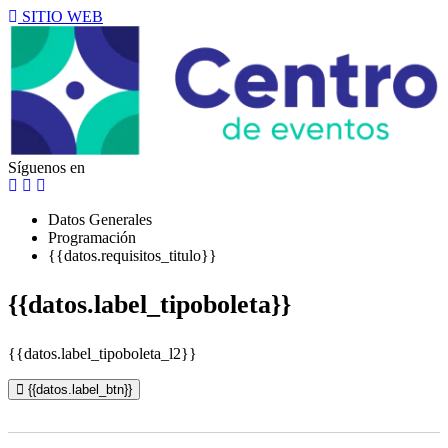
SITIO WEB
Síguenos en
Datos Generales
Programación
{{datos.requisitos_titulo}}
{{datos.label_tipoboleta}}
{{datos.label_tipoboleta_l2}}
{{datos.label_btn}}