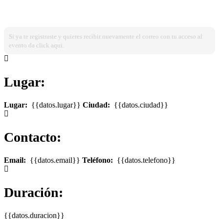
¿Ya estas registrado?
Ingresa dando click aqui!
Si ya te registraste y quieres recibir nuevamente el correo con tu acceso al
evento da click aqui.
Lugar:
Lugar:
{{datos.lugar}}
Ciudad:
{{datos.ciudad}}
Contacto:
Email:
{{datos.email}}
Teléfono:
{{datos.telefono}}
Duración:
{{datos.duracion}}