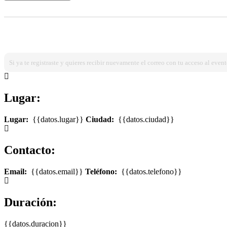
¿Ya estas registrado?
Ingresa dando click aqui!
Si ya te registraste y quieres recibir nuevamente el correo con tu acceso al event
Lugar:
Lugar:
{{datos.lugar}}
Ciudad:
{{datos.ciudad}}
Contacto:
Email:
{{datos.email}}
Teléfono:
{{datos.telefono}}
Duración:
{{datos.duracion}}