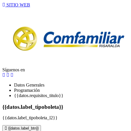
SITIO WEB
Síguenos en
Datos Generales
Programación
{{datos.requisitos_titulo}}
{{datos.label_tipoboleta}}
{{datos.label_tipoboleta_l2}}
{{datos.label_btn}}