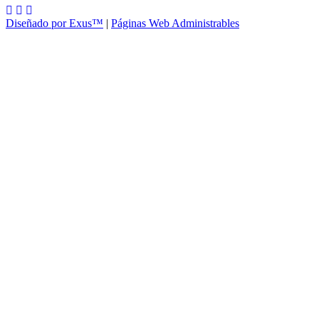
Diseñado por Exus™
|
Páginas Web Administrables