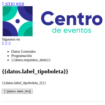
SITIO WEB
Síguenos en
Datos Generales
Programación
{{datos.requisitos_titulo}}
{{datos.label_tipoboleta}}
{{datos.label_tipoboleta_l2}}
{{datos.label_btn}}