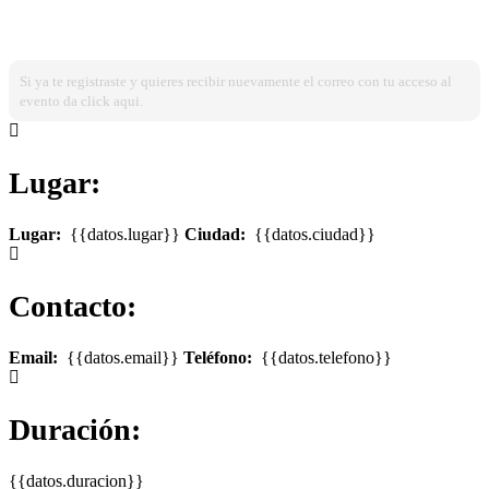
¿Ya estas registrado?
Ingresa dando click aqui!
Si ya te registraste y quieres recibir nuevamente el correo con tu acceso al
evento da click aqui.
Lugar:
Lugar:
{{datos.lugar}}
Ciudad:
{{datos.ciudad}}
Contacto:
Email:
{{datos.email}}
Teléfono:
{{datos.telefono}}
Duración:
{{datos.duracion}}