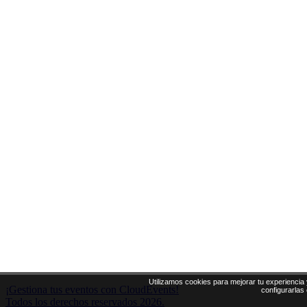
Utilizamos cookies para mejorar tu experiencia 
¡Gestiona tus eventos con CloudEvents!
configurarlas
Todos los derechos reservados 2026.