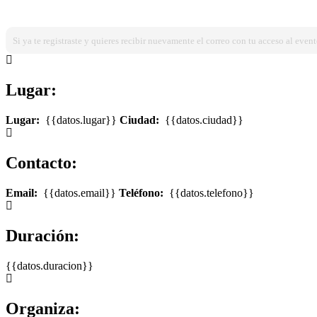
¿Ya estas registrado?
Ingresa dando click aqui!
Si ya te registraste y quieres recibir nuevamente el correo con tu acceso al event
Lugar:
Lugar:
{{datos.lugar}}
Ciudad:
{{datos.ciudad}}
Contacto:
Email:
{{datos.email}}
Teléfono:
{{datos.telefono}}
Duración:
{{datos.duracion}}
Organiza: