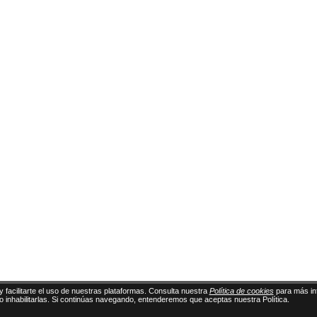
y facilitarte el uso de nuestras plataformas. Consulta nuestra
Política de cookies
para más in
 o inhabilitarlas. Si continúas navegando, entenderemos que aceptas nuestra Política.