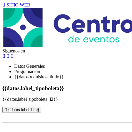
SITIO WEB
Síguenos en
Datos Generales
Programación
{{datos.requisitos_titulo}}
{{datos.label_tipoboleta}}
{{datos.label_tipoboleta_l2}}
{{datos.label_btn}}