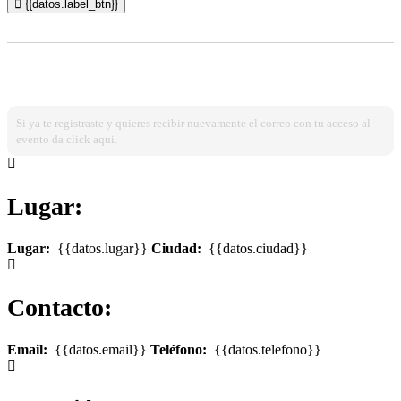
{{datos.label_btn}}
¿Ya estas registrado?
Ingresa dando click aqui!
Si ya te registraste y quieres recibir nuevamente el correo con tu acceso al
evento da click aqui.
Lugar:
Lugar:
{{datos.lugar}}
Ciudad:
{{datos.ciudad}}
Contacto:
Email:
{{datos.email}}
Teléfono:
{{datos.telefono}}