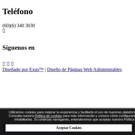
Teléfono
(60)(6) 340 3030
Síguenos en
Diseñado por Exus™
|
Diseño de Páginas Web Administrables
Utilizamos cookies para mejorar tu experiencia y facilitarte el uso de nuestras platafor
Consulta nuestra
Política de cookies
para más información y conoce cómo configurarl
inhabilitarlas. Si continúas navegando, entenderemos que aceptas nuestra Política
¡Gestiona tus eventos con CloudEvents!
Aceptar Cookies
Todos los derechos reservados 2026.