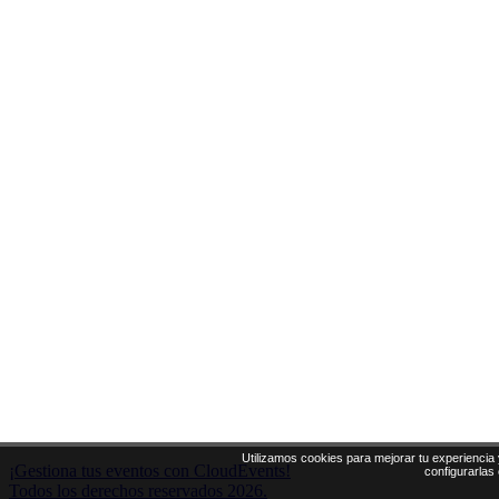
Utilizamos cookies para mejorar tu experiencia 
¡Gestiona tus eventos con CloudEvents!
configurarlas
Todos los derechos reservados 2026.