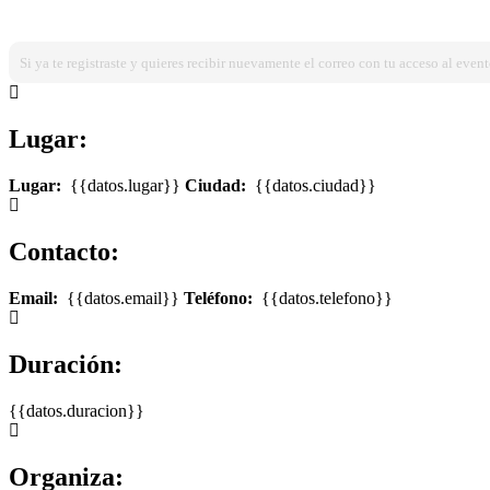
¿Ya estas registrado?
Ingresa dando click aqui!
Si ya te registraste y quieres recibir nuevamente el correo con tu acceso al event
Lugar:
Lugar:
{{datos.lugar}}
Ciudad:
{{datos.ciudad}}
Contacto:
Email:
{{datos.email}}
Teléfono:
{{datos.telefono}}
Duración:
{{datos.duracion}}
Organiza: