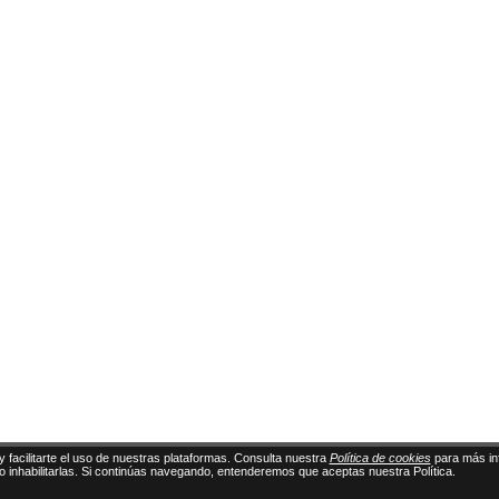
y facilitarte el uso de nuestras plataformas. Consulta nuestra
Política de cookies
para más in
 o inhabilitarlas. Si continúas navegando, entenderemos que aceptas nuestra Política.