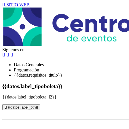
SITIO WEB
Síguenos en
Datos Generales
Programación
{{datos.requisitos_titulo}}
{{datos.label_tipoboleta}}
{{datos.label_tipoboleta_l2}}
{{datos.label_btn}}